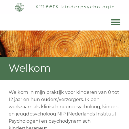
Overslaan
smeets
kinderpsychologie
en
naar
de
Toggle
inhoud
menu
gaan
Welkom
Welkom in mijn praktijk voor kinderen van 0 tot
12 jaar en hun ouders/verzorgers. Ik ben
werkzaam als klinisch neuropsycholoog, kinder-
en jeugdpsycholoog NIP (Nederlands Instituut
Psychologen) en psychodynamisch
kindertherapeut.